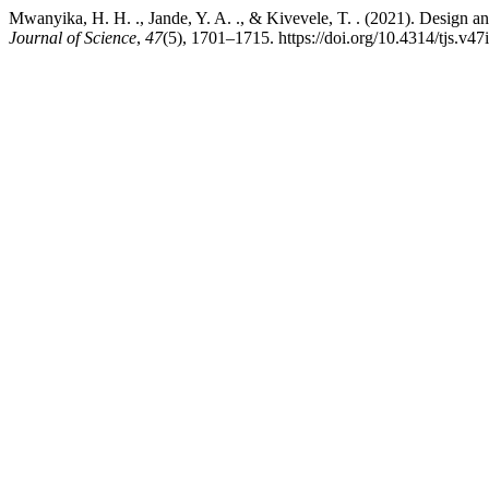
Mwanyika, H. H. ., Jande, Y. A. ., & Kivevele, T. . (2021). Design 
Journal of Science
,
47
(5), 1701–1715. https://doi.org/10.4314/tjs.v47